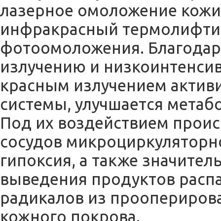
лазерное омоложение кожи
инфракрасный термолифтин
фотоомоложения. Благодар
излучению и низкоинтенси
красным излучением актив
системы, улучшается метабо
Под их воздействием прои
сосудов микроциркуляторно
гипоксия, а также значител
выведения продуктов расп
радикалов из проопериров
кожного покрова.